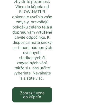
zbystrite pozornosť.
Vône do kúpeľa od
SLOW-NATUR
dokonale uvoľnia vaše
zmysly, prevoňajú
pokožku celého tela a
doprajú vám vytúžené
chvíle odpočinku. K
dispozícií máte široký
sortiment nádherných
ovocných,
sladkastých či
zmyselných vôní,
takže si u nás určite
vyberiete. Neváhajte
a zistite viac.
Zobraziť vône
do kúpeľa