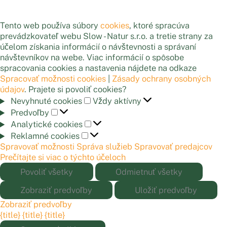
Tento web používa súbory
cookies
, ktoré spracúva
prevádzkovateľ webu Slow - Natur s.r.o. a tretie strany za
účelom získania informácií o návštevnosti a správaní
návštevníkov na webe. Viac informácií o spôsobe
spracovania cookies a nastavenia nájdete na odkaze
Spracovať možnosti cookies
|
Zásady ochrany osobných
údajov
. Prajete si povoliť cookies?
Nevyhnuté
Nevyhnuté cookies
Vždy aktívny
cookies
Predvoľby
Predvoľby
Analytické
Analytické cookies
cookies
Reklamné
Reklamné cookies
cookies
Spravovať možnosti
Správa služieb
Spravovať predajcov
Prečítajte si viac o týchto účeloch
Povoliť všetky
Odmietnuť všetky
Zobraziť predvoľby
Uložiť predvoľby
Zobraziť predvoľby
{title}
{title}
{title}