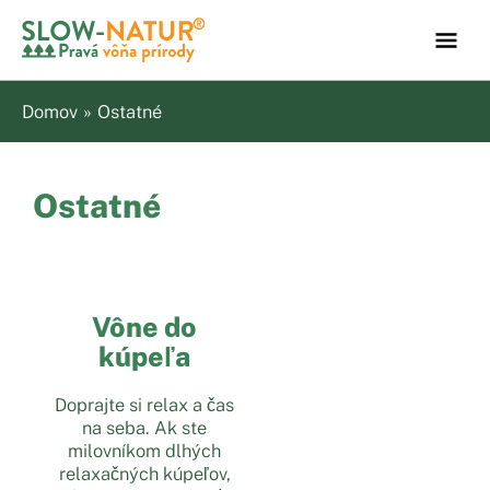
Preskočiť
na
Hla
obsah
Men
Domov
Ostatné
Ostatné
Vône do
kúpeľa
Doprajte si relax a čas
na seba. Ak ste
milovníkom dlhých
relaxačných kúpeľov,