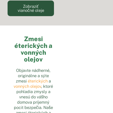
Zobraziť
vianočné oleje
Zmesi
éterických a
vonných
olejov
Objavte nádherné,
originálne a sýte
zmesi
éterických
a
vonných olejov
, ktoré
pohladia zmysly a
vnesú do vášho
domova príjemný
pocit bezpečia. Naše
zmesi éterických a