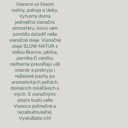
Vianoce sú časom
rodiny, pokoja a lásky.
Vytvorte doma
jedinečnú vianočnú
atmosféru, ktorú vám
pomôžu doladiť naše
vianočné oleje. Vianočné
oleje SLOW-NATUR s
vôňou škorice, jablka,
perníka či vanilky
nádherne prevoňajú váš
interiér a prekryjú i
neželané pachy po
aromatických jedlách,
domácich miláčikoch a
iných. S vianočnými
olejmi budú vaše
Vianoce jedinečné a
nezabudnuteľné.
Vyskúšajte ich!